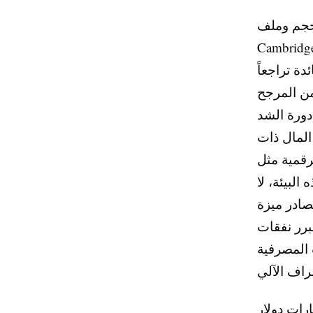
حجم وملف
C الشخصي. تعمل البنوك المجتمعية الإقليمية اليوم في بيئة هوامش
ة تراجعاً
 من المرجح
دورة الشد
سوق المال ذات
 و Revolut في
البيئة، لا
صادر ميزة
برر نفقات
 المصرفية
 طبقة أخرى من التعقيد. أي بنك يتجاوز 10 مليارات دولار