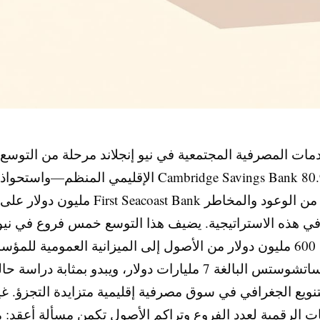
مات المصرفية المجتمعية في نيو إنجلاند مرحلة من التوسع
الإقليمي المنظم—واستحواذ Cambridge Savings Bank بقيمة 80.9
مليون دولار على First Seacoast Bank يمثل كلاً من الوعود والمخاطر
في هذه الاستراتيجية. يضيف هذا التوسع خمس فروع في نيو
وحوالي 600 مليون دولار من الأصول إلى الميزانية العمومية للمؤ
في ماساتشوستس البالغة 7 مليارات دولار، ويبدو بمثابة درا
تنويع الجغرافي في سوق مصرفية إقليمية متزايدة التجزؤ. غي
ت الرقمية لعدد الفروع وتراكم الأصول تكمن مسألة أعقد: ما