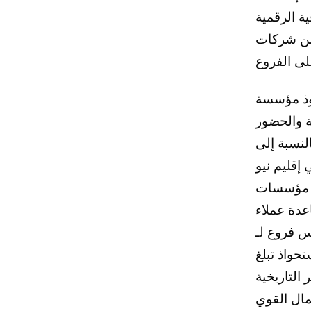
ة الرقمية
تنظيمية فيه بشكل جذري منطق النمو
حوذ مؤسسة
ة والحضور
Cambridg، يبدو
إقليم نيو
رق مؤسسات
محفظة الائتمانية تآزرات إيرادات
 مادياً في جنوب نيو
حواذ تبلغ
ير التاريخية