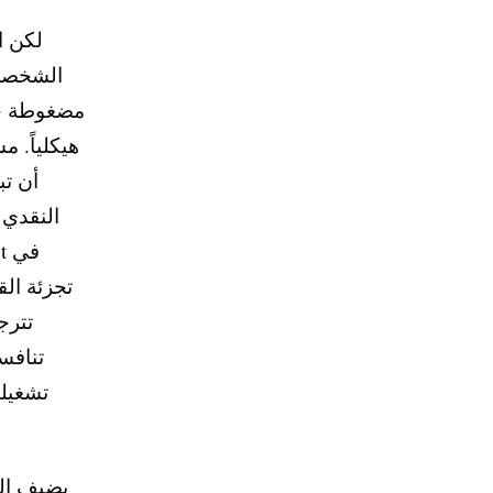
لكن ا
مضغوطة حيث
هيكلياً. م
أن تب
تجزئة الق
تترج
تنافس
تشغيله