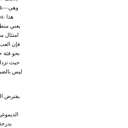
يعني متطل
امتثال م
حيث تزدا
ليس بالضرو
يفترض ال
الديموغر