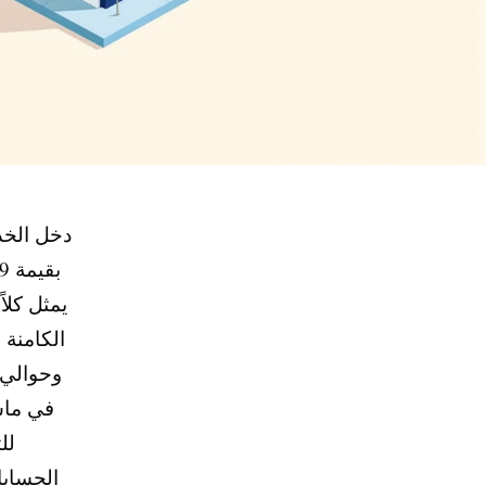
دخل الخد
الكامنة 
لل
الحسابا