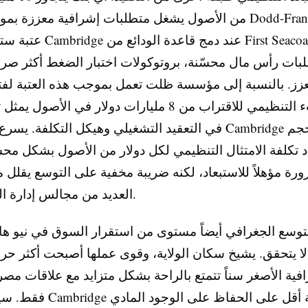
من الأصول يشغل متطلبات إشرافية معززة بموجب قانون ank
عتبة ستقترب منها Cambridge عند 
بات رأس مال محسّنة، بروتوكولات اختبار الضغط أكثر صرا
عزز. بالنسبة إلى مؤسسة ظلت تعمل بموجب هذه العتبة لفت
فإن العبء التنظيمي للاقتراب من 8 مليارات دولار في الأصول 
في التعقيد التشغيلي وهيكل التكلفة. يسرع الاستحواذ mbridge
د تكلفة الامتثال التنظيمي لكل دولار من الأصول بشكل م
رة مؤهلاً للاستبعاد، لكنه ضريبة مخفية على التوسع يقلل م
العديد من مجالس إدارة المؤسسات.
توسع الجغرافي أيضاً مستوى من استقرار السوق في نيو ها
لا يتحقق. يشيخ سكان الولاية، وقوى عملها أصبحت أكثر حراكا
افية الأصغر سناً تتمتع بالراحة بشكل متزايد مع علاقات مصر
فقط. سيعتمد نجاح Cambridge بدر