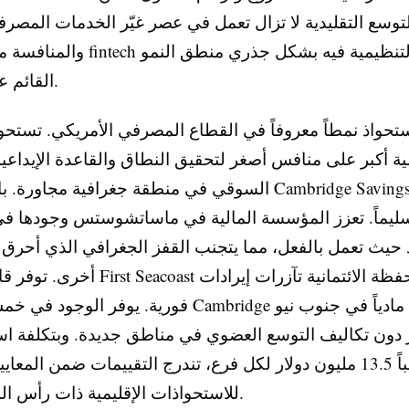
وسع التقليدية لا تزال تعمل في عصر غيّر الخدمات المصرفي
والمنافسة من شركات fintech والرقابة ال
القائم على الفروع.
استحواذ نمطاً معروفاً في القطاع المصرفي الأمريكي. تست
ية أكبر على منافس أصغر لتحقيق النطاق والقاعدة الإيداعي
السوقي في منطقة جغرافية مجاورة. بالنسبة إلى e Savings
يماً. تعزز المؤسسة المالية في ماساتشوستس وجودها في 
د حيث تعمل بالفعل، مما يتجنب القفز الجغرافي الذي أح
أخرى. توفر قاعدة عملاء First Seacoast وال
فورية. يوفر الوجود في خمس فروع لـ Cambridge حضوراً
 دون تكاليف التوسع العضوي في مناطق جديدة. وبتكلفة است
تقريباً 13.5 مليون دولار لكل فرع، تندرج التقييمات ضمن المعاي
للاستحواذات الإقليمية ذات رأس المال القوي.