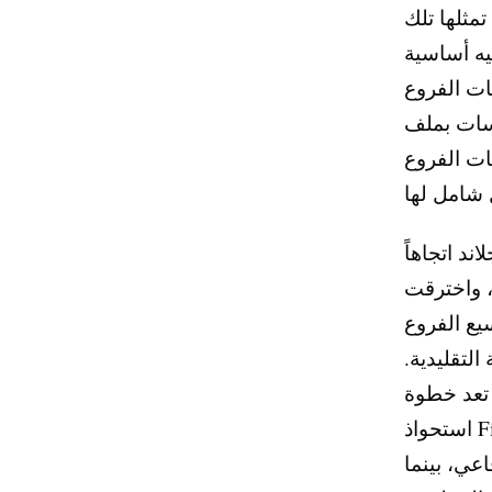
مثلها تلك
يه أساسية
 اقتصاديات الفروع
 Cambridge
ات الفروع
ند اتجاهاً
ر، واخترقت
سيع الفروع
التقليدية.
تعد خطوة Cambridge إلى نيو هامبشاير، بمعنى ما، خطوة دفاعية—فمن الأفضل
استحواذ First Seacoast بدلاً من المخاطرة بفقدان علاقات الودائع لمنافسين أكبر
اعي، بينما