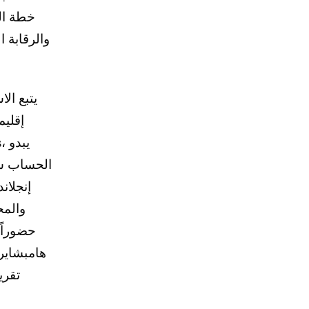
خطة الت
يتبع ال
إقليم
الحساب سل
إنجلان
هامبشاير