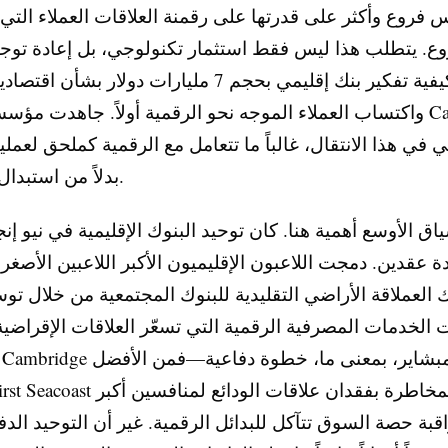
فروع وأكثر على قدرتها على رقمنة العلاقات العملاء التي ت
وع. يتطلب هذا ليس فقط استثمار تكنولوجي، بل إعادة توج
لكيفية تفكير بنك إقليمي بحجم 7 مليارات دولار بشأن
واكتساب العملاء الموجه نحو الرقمية أولاً. جاهدت مؤسسات بملف
في هذا الانتقال، غالباً ما تتعامل مع الرقمية كملحق لعملي
بدلاً من استبدال شامل لها.
اق الأوسع أهمية هنا. كان توحيد البنوك الإقليمية في نيو إنجلا
لمدة عقدين. دمجت اللاعبون الإقليميون الأكبر اللاعبين الأصغ
ك العملاقة الأراضي التقليدية للبنوك المجتمعية من خلال تو
 الخدمات المصرفية الرقمية التي تسعّر العلاقات الإقراضية 
اقبة حصة السوق تتآكل للبدائل الرقمية. غير أن التوحيد الدف