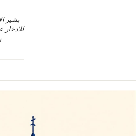
للادخار
ب