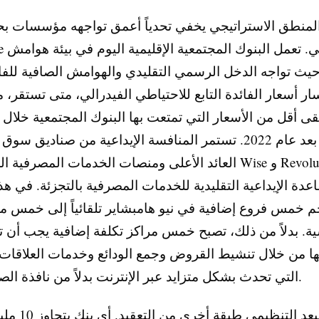
لمنطق الاستراتيجي يخفي تحدياً أعمق تواجهه مؤسسات ب
ambridge
 تواجه الدخل الرسمي التقليدي والهوامش الصافية للفائد
سار أسعار الفائدة التابع للاحتياطي الفيدرالي، متى تستقر،
قى أقل من الأسعار التي تمتعت بها البنوك المجتمعية خلال 
النقدي بعد عام 2022. تستمر المنافسة الإيداعية من صناديق 
العائد الأعلى ومنصات الخدمات المصرفية الرقمية مثل Wise
اعدة الإيداعية التقليدية للخدمات المصرفية بالتجزئة. في هذه 
م خمس فروع إضافية في نيو هامبشاير تلقائياً إلى خمس م
ية. بدلاً من ذلك، تصبح خمس مراكز تكلفة إضافية يجب أن ت
ا من خلال تنشيط القروض وجمع الودائع وخدمات العلاقات
التي تحدث بشكل متزايد عبر الإنترنت بدلاً من نافذة الصراف الآلي.
يضيف البعد التنظيمي