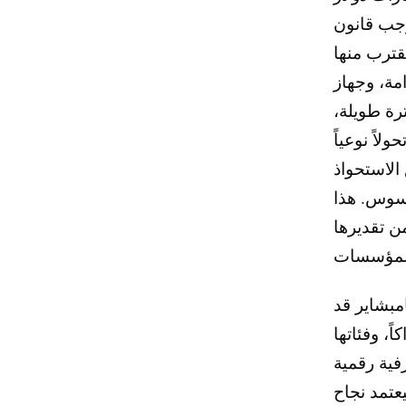
Dodd-Fr—وهي
دمج قاعدة الودائع من First Seacoast. هذا
مة، وجهاز
رة طويلة،
يمثل تحولاً نوعياً
Ca نحو فئة حجم
حسوس. هذا
ن تقديرها
مبشاير قد
ً، وفئاتها
فية رقمية
جة أقل على الحفاظ على الوجود المادي