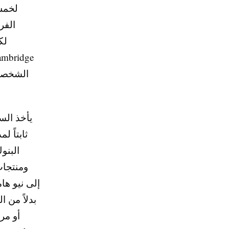
لخمس 
الفر
الشخصي 
يأخذ السي
ثابتاً 
البنو
ومنتجات
أو مر