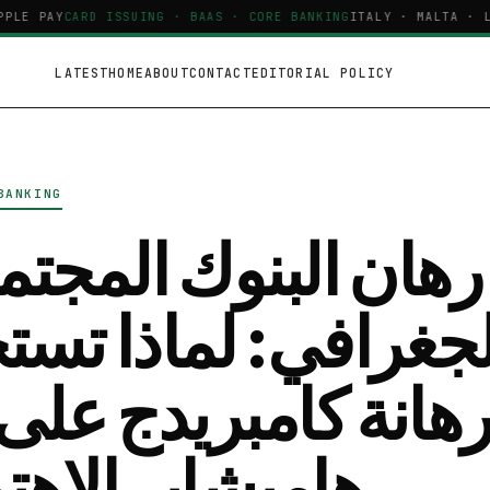
PLE PAY
CARD ISSUING · BAAS · CORE BANKING
ITALY · MALTA · LA
LATEST
HOME
ABOUT
CONTACT
EDITORIAL POLICY
BANKING
رهان البنوك المجتم
لجغرافي: لماذا تس
هانة كامبريدج على 
هامبشاير الاهت