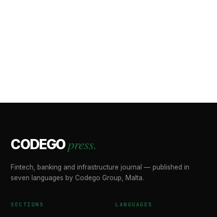
press.
CODEGO
Fintech, banking and infrastructure journal — published in
seven languages by Codego Group, Malta.
SECTIONS
LANGUAGES