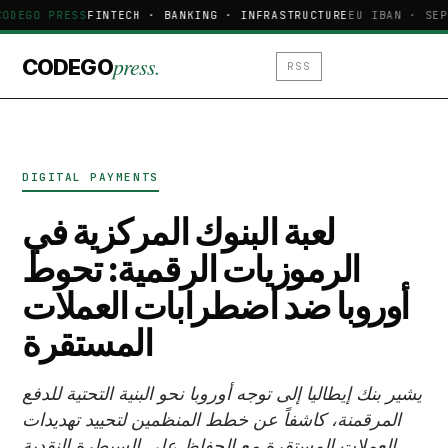
CODEGO PRESS
FINTECH · BANKING · INFRASTRUCTURE
EU IBAN · SEP
press.
CODEGO
RSS
DIGITAL PAYMENTS
لعبة البنوك المركزية في
الرموزيات الرقمية: تحوط
أوروبا ضد اضطرابات العملات
المستقرة
يشير بنك إيطاليا إلى توجه أوروبا نحو البنية التحتية للدفع
المرقمنة، كاشفاً عن خطط المنظمين لتحييد تهديدات
العملات المستقرة مع الحفاظ على السيطرة النقدية.