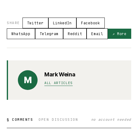
SHARE
Twitter
LinkedIn
Facebook
WhatsApp
Telegram
Reddit
Email
↗ More
Mark Weina
M
ALL ARTICLES
§ COMMENTS
OPEN DISCUSSION
no account needed