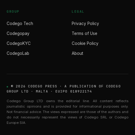
GROUP
LEGAL
Codego Tech
Privacy Policy
Codegopay
Terms of Use
CodegoKYC
Cookie Policy
CodegoLab
About
© 2026 CODEGO PRESS · A PUBLICATION OF CODEGO
GROUP LTD · MALTA · EUIPO 018922174
Codego Group LTD owns the editorial line. All content reflects
journalistic opinions and is provided for informational purposes only.
Not financial advice. The views expressed are those of the authors and
do not necessarily represent the views of Codego SRL or Codego
Europe SIA.