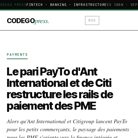
ODEGO PRESS
FINTECH · BANKING · INFRASTRUCTURE
EU IBAN · SEP
press.
CODEGO
RSS
PAYMENTS
Le pari PayTo d'Ant
International et de Citi
restructure les rails de
paiement des PME
Alors qu'Ant International et Citigroup lancent PayTo
pour les petits commerçants, le paysage des paiements
pour les PME s'oriente vers la finance intégrée et