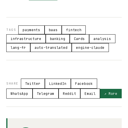
TAGS
payments
baas
fintech
infrastructure
banking
Cards
analysis
lang-fr
auto-translated
engine-claude
SHARE
Twitter
LinkedIn
Facebook
WhatsApp
Telegram
Reddit
Email
↗ More