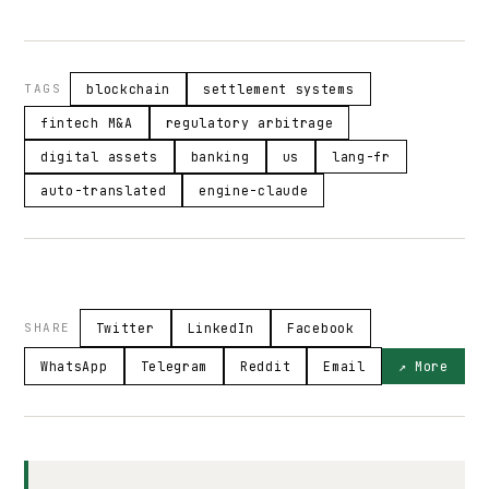
TAGS
blockchain
settlement systems
fintech M&A
regulatory arbitrage
digital assets
banking
us
lang-fr
auto-translated
engine-claude
SHARE
Twitter
LinkedIn
Facebook
WhatsApp
Telegram
Reddit
Email
↗ More