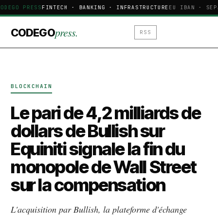
ODEGO PRESS
FINTECH · BANKING · INFRASTRUCTURE
EU IBAN · SEP
press.
CODEGO
RSS
BLOCKCHAIN
Le pari de 4,2 milliards de
dollars de Bullish sur
Equiniti signale la fin du
monopole de Wall Street
sur la compensation
L'acquisition par Bullish, la plateforme d'échange