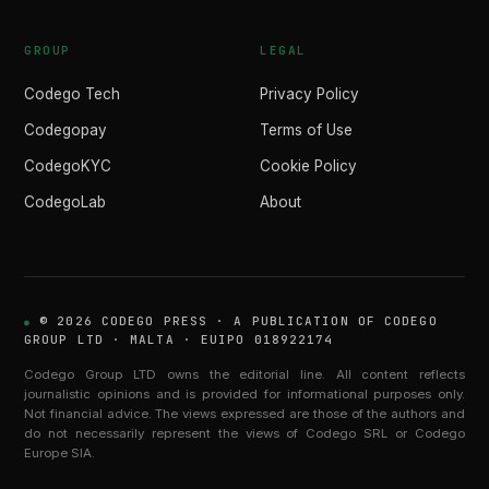
GROUP
LEGAL
Codego Tech
Privacy Policy
Codegopay
Terms of Use
CodegoKYC
Cookie Policy
CodegoLab
About
© 2026 CODEGO PRESS · A PUBLICATION OF CODEGO
GROUP LTD · MALTA · EUIPO 018922174
Codego Group LTD owns the editorial line. All content reflects
journalistic opinions and is provided for informational purposes only.
Not financial advice. The views expressed are those of the authors and
do not necessarily represent the views of Codego SRL or Codego
Europe SIA.