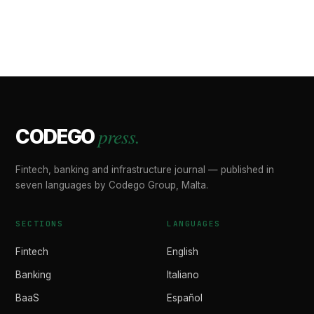
press.
CODEGO
Fintech, banking and infrastructure journal — published in
seven languages by Codego Group, Malta.
SECTIONS
LANGUAGES
Fintech
English
Banking
Italiano
BaaS
Español