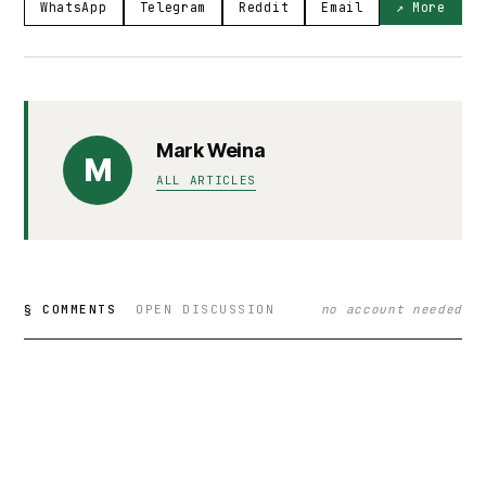
WhatsApp
Telegram
Reddit
Email
↗ More
Mark Weina
M
ALL ARTICLES
§ COMMENTS
OPEN DISCUSSION
no account needed