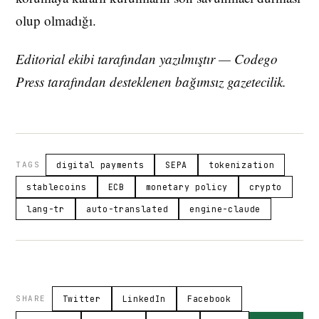
olup olmadığı.
Editorial ekibi tarafından yazılmıştır — Codego
Press tarafından desteklenen bağımsız gazetecilik.
TAGS
digital payments
SEPA
tokenization
stablecoins
ECB
monetary policy
crypto
lang-tr
auto-translated
engine-claude
SHARE
Twitter
LinkedIn
Facebook