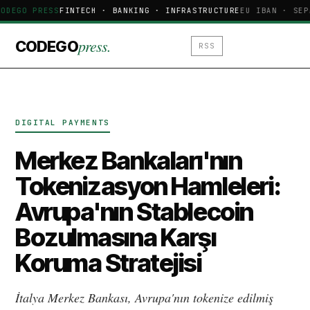
ODEGO PRESS
FINTECH · BANKING · INFRASTRUCTURE
EU IBAN · SEP
press.
CODEGO
RSS
DIGITAL PAYMENTS
Merkez Bankaları'nın
Tokenizasyon Hamleleri:
Avrupa'nın Stablecoin
Bozulmasına Karşı
Koruma Stratejisi
İtalya Merkez Bankası, Avrupa'nın tokenize edilmiş