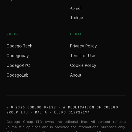
العربية
Türkçe
GROUP
LEGAL
Codego Tech
Privacy Policy
Codegopay
Terms of Use
CodegoKYC
Cookie Policy
CodegoLab
About
© 2026 CODEGO PRESS · A PUBLICATION OF CODEGO
GROUP LTD · MALTA · EUIPO 018922174
Codego Group LTD owns the editorial line. All content reflects
journalistic opinions and is provided for informational purposes only.