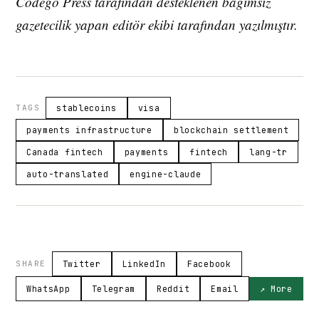
Codego Press tarafından desteklenen bağımsız
gazetecilik yapan editör ekibi tarafından yazılmıştır.
TAGS
stablecoins
visa
payments infrastructure
blockchain settlement
Canada fintech
payments
fintech
lang-tr
auto-translated
engine-claude
SHARE
Twitter
LinkedIn
Facebook
WhatsApp
Telegram
Reddit
Email
↗ More