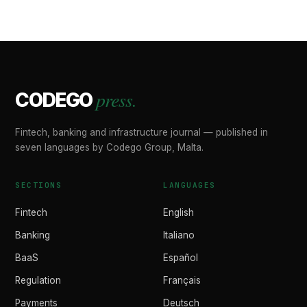
press.
CODEGO
Fintech, banking and infrastructure journal — published in
seven languages by Codego Group, Malta.
SECTIONS
LANGUAGES
Fintech
English
Banking
Italiano
BaaS
Español
Regulation
Français
Payments
Deutsch