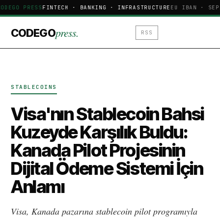
CODEGO PRESS
FINTECH · BANKING · INFRASTRUCTURE
EU IBAN · SEP
press.
CODEGO
RSS
STABLECOINS
Visa'nın Stablecoin Bahsi
Kuzeyde Karşılık Buldu:
Kanada Pilot Projesinin
Dijital Ödeme Sistemi İçin
Anlamı
Visa, Kanada pazarına stablecoin pilot programıyla