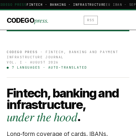
ODEGO PRESS
FINTECH · BANKING · INFRASTRUCTURE
EU IBAN · SEP
press.
CODEGO
RSS
CODEGO PRESS
· FINTECH, BANKING AND PAYMENT
INFRASTRUCTURE JOURNAL
VOL. I · AUGUST 2026
● 7 LANGUAGES · AUTO-TRANSLATED
Fintech, banking and
infrastructure,
under the hood
.
Long-form coverage of cards, IBANs,