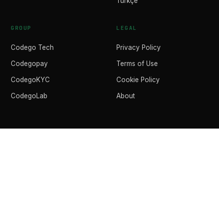
Türkçe
GROUP
LEGAL
Codego Tech
Privacy Policy
Codegopay
Terms of Use
CodegoKYC
Cookie Policy
CodegoLab
About
© 2026 CODEGO PRESS · A PUBLICATION OF CODEGO
GROUP LTD · MALTA · EUIPO 018922174
Codego Group LTD owns the editorial line. All content reflects
journalistic opinions and is provided for informational purposes only.
Not financial advice. The views expressed are those of the authors and
do not necessarily represent the views of Codego SRL or Codego
Europe SIA.