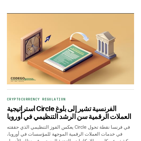
CRYPTOCURRENCY REGULATION
استراتيجية Circle الفرنسية تشير إلى بلوغ
العملات الرقمية سن الرشد التنظيمي في أوروبا
يعكس الفوز التنظيمي الذي حققته Circle في فرنسا نقطة تحول
في خدمات العملات الرقمية الموجهة للمؤسسات في أوروبا،
ويكشف عن كل من الإمكانيات والتجزؤ المستمر في نظام الأصول